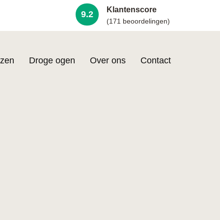
Klantenscore
9.2
(171 beoordelingen)
zen
Droge ogen
Over ons
Contact