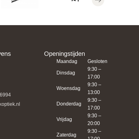
vens
Openingstijden
Maandag
Gesloten
9:30 –
Dinsdag
17:00
9:30 –
Woensdag
13:00
36994
9:30 –
Donderdag
koptiek.nl
17:00
9:30 –
Vrijdag
20:00
9:30 –
Zaterdag
17:00