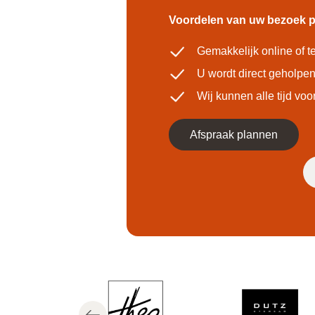
Voordelen van uw bezoek p
Gemakkelijk online of t
U wordt direct geholpe
Wij kunnen alle tijd v
Afspraak plannen