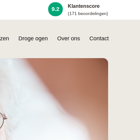
Klantenscore
9.2
(171 beoordelingen)
zen
Droge ogen
Over ons
Contact