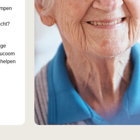
lampen
icht?
ege
laucoom
 helpen