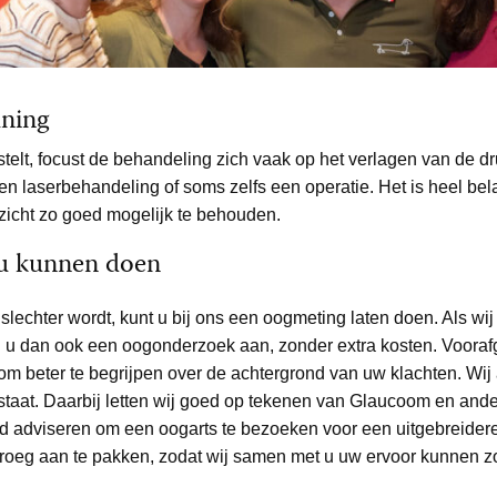
uning
telt, focust de behandeling zich vaak op het verlagen van de dr
n laserbehandeling of soms zelfs een operatie. Het is heel belan
zicht zo goed mogelijk te behouden.
 u kunnen doen
 slechter wordt, kunt u bij ons een oogmeting laten doen. Als wij
en u dan ook een oogonderzoek aan, zonder extra kosten. Voora
om beter te begrijpen over de achtergrond van uw klachten. Wij
aat. Daarbij letten wij goed op tekenen van Glaucoom en ander
jd adviseren om een oogarts te bezoeken voor een uitgebreider
oeg aan te pakken, zodat wij samen met u uw ervoor kunnen zorg