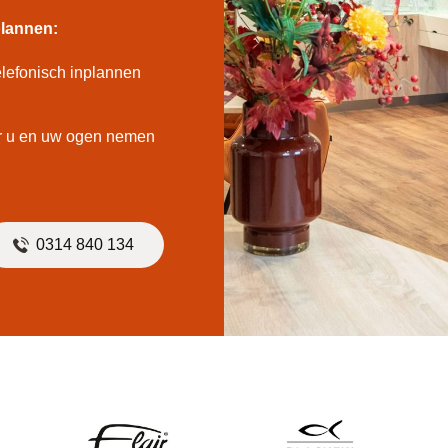
lannen:
elefonisch inplannen
n
oor u en uw ogen nemen
0314 840 134