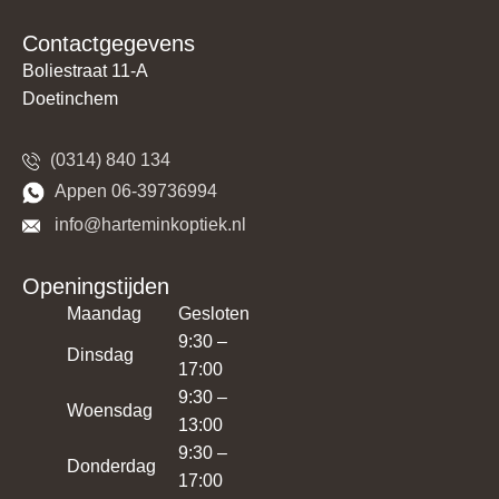
Contactgegevens
Boliestraat 11-A
Doetinchem
(0314) 840 134
​​Appen 06-39736994
​​​ info@harteminkoptiek.nl
Openingstijden
Maandag
Gesloten
9:30 –
Dinsdag
17:00
9:30 –
Woensdag
13:00
9:30 –
Donderdag
17:00