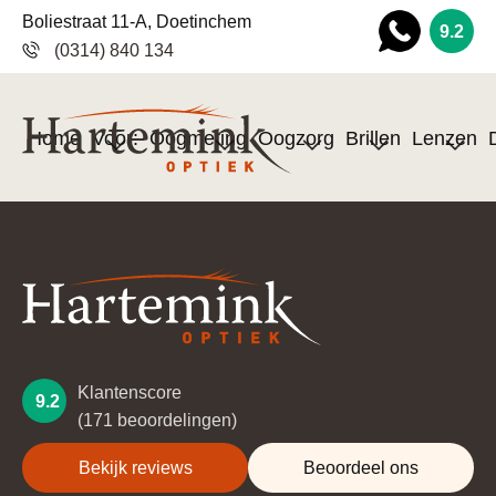
Boliestraat 11-A, Doetinchem
9.2
(0314) 840 134
Wha
tsapp
Home
Voor:
Oogmeting
Oogzorg
Brillen
Lenzen
Klantenscore
9.2
(171 beoordelingen)
Bekijk reviews
Beoordeel ons