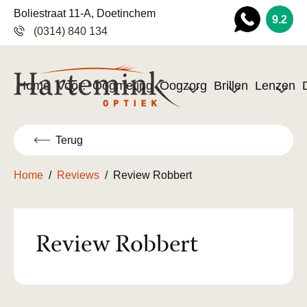
Boliestraat 11-A, Doetinchem
9.2
(0314) 840 134
Wha
tsapp
Home
Voor:
Oogmeting
Oogzorg
Brillen
Lenzen
Terug
Home
/
Reviews
/
Review Robbert
Review Robbert