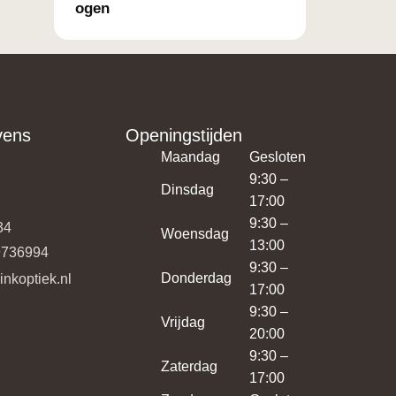
ogen
vens
Openingstijden
Maandag
Gesloten
9:30 –
Dinsdag
17:00
9:30 –
34
Woensdag
13:00
9736994
9:30 –
Donderdag
minkoptiek.nl
17:00
9:30 –
Vrijdag
20:00
9:30 –
Zaterdag
17:00