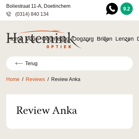
Boliestraat 11-A, Doetinchem
9.2
(0314) 840 134
Wha
tsapp
Home
Voor:
Oogmeting
Oogzorg
Brillen
Lenzen
Terug
Home
/
Reviews
/
Review Anka
Review Anka