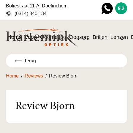
Boliestraat 11-A, Doetinchem
9.2
(0314) 840 134
Wha
tsapp
Home
Voor:
Oogmeting
Oogzorg
Brillen
Lenzen
Terug
Home
/
Reviews
/
Review Bjorn
Review Bjorn