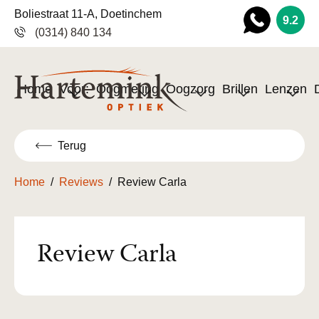
Boliestraat 11-A, Doetinchem
9.2
(0314) 840 134
Wha
tsapp
Home
Voor:
Oogmeting
Oogzorg
Brillen
Lenzen
Terug
Home
/
Reviews
/
Review Carla
Review Carla