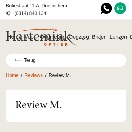
Boliestraat 11-A, Doetinchem
9.2
(0314) 840 134
Wha
tsapp
Home
Voor:
Oogmeting
Oogzorg
Brillen
Lenzen
Terug
Home
/
Reviews
/
Review M.
Review M.