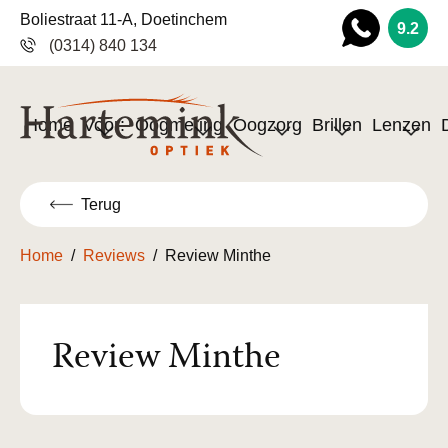
Boliestraat 11-A, Doetinchem
9.2
(0314) 840 134
Wha
tsapp
Home
Voor:
Oogmeting
Oogzorg
Brillen
Lenzen
Terug
Home
/
Reviews
/
Review Minthe
Review Minthe