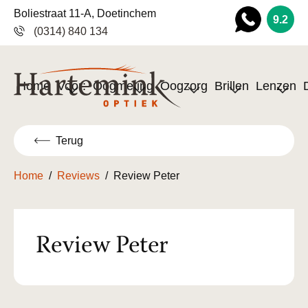
Boliestraat 11-A, Doetinchem
9.2
(0314) 840 134
Wha
tsapp
Home
Voor:
Oogmeting
Oogzorg
Brillen
Lenzen
Terug
Home
/
Reviews
/
Review Peter
Review Peter