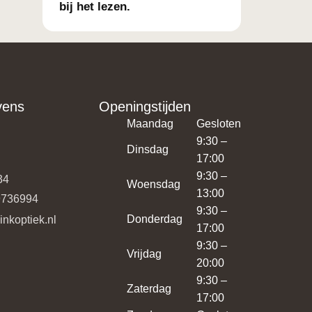
bij het lezen.
vens
Openingstijden
Maandag
Gesloten
9:30 –
Dinsdag
17:00
9:30 –
34
Woensdag
13:00
9736994
9:30 –
Donderdag
minkoptiek.nl
17:00
9:30 –
Vrijdag
20:00
9:30 –
Zaterdag
17:00