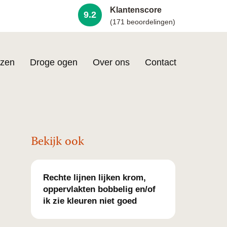
Klantenscore
9.2
(171 beoordelingen)
zen
Droge ogen
Over ons
Contact
Bekijk ook
Rechte lijnen lijken krom,
oppervlakten bobbelig en/of
ik zie kleuren niet goed