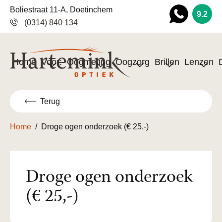
Boliestraat 11-A, Doetinchem
9.2
(0314) 840 134
Wha
tsapp
Home
Voor:
Oogmeting
Oogzorg
Brillen
Lenzen
Terug
Home
/
Droge ogen onderzoek (€ 25,-)
Droge ogen onderzoek
(€ 25,-)