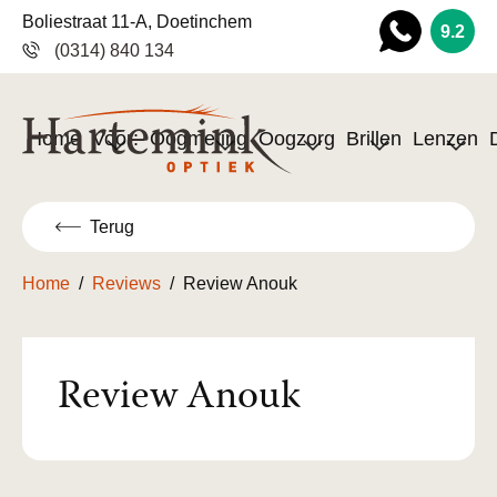
Boliestraat 11-A, Doetinchem
9.2
(0314) 840 134
Wha
tsapp
Home
Voor:
Oogmeting
Oogzorg
Brillen
Lenzen
Terug
Home
/
Reviews
/
Review Anouk
Review Anouk