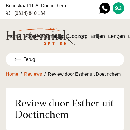
Boliestraat 11-A, Doetinchem
9.2
(0314) 840 134
Wha
tsapp
Home
Voor:
Oogmeting
Oogzorg
Brillen
Lenzen
Terug
Home
/
Reviews
/
Review door Esther uit Doetinchem
Review door Esther uit
Doetinchem