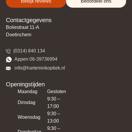
Bekijk reviews
Beoordeel ons
Contactgegevens
Boliestraat 11-A
Doetinchem
(0314) 840 134
​​Appen 06-39736994
​​​ info@harteminkoptiek.nl
Openingstijden
Maandag
Gesloten
9:30 –
Dinsdag
17:00
9:30 –
Woensdag
13:00
9:30 –
Donderdag