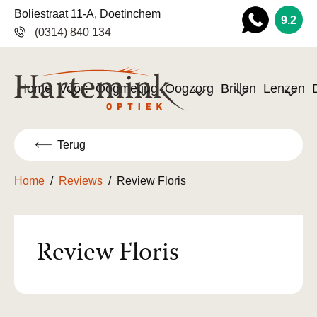
Boliestraat 11-A, Doetinchem
9.2
(0314) 840 134
Wha
tsapp
Home
Voor:
Oogmeting
Oogzorg
Brillen
Lenzen
Terug
Home
/
Reviews
/
Review Floris
Review Floris