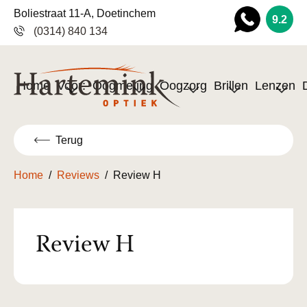
Boliestraat 11-A, Doetinchem
9.2
(0314) 840 134
Wha
tsapp
Home
Voor:
Oogmeting
Oogzorg
Brillen
Lenzen
Terug
Home
/
Reviews
/
Review H
Review H