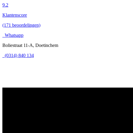
9.2
Klantenscore
(171 beoordelingen)
Whatsapp
Boliestraat 11-A, Doetinchem
(0314) 840 134