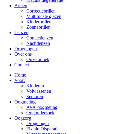
Macula degeneratie
Brillen
Correctiebrillen
Multifocale glazen
Kinderbrillen
Zonnebrillen
Lenzen
Contactlenzen
Nachtlenzen
Droge ogen
Over ons
Onze optiek
Contact
Home
Voor:
Kinderen
Volwassenen
Senioren
Oogmeting
AVA-oogmeting
Oogonderzoek
Oogzorg
Droge ogen
Fixatie Disparatie