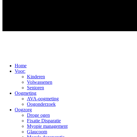
Home
Voor:
Kinderen
Volwassenen
Senioren
Oogmeting
AVA-oogmeting
Oogonderzoek
Oogzorg
Droge ogen
Fixatie Disparatie
Myopie management
Glaucoom