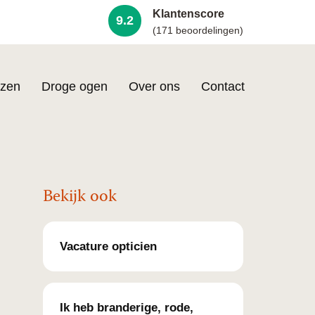
Klantenscore
9.2
(171 beoordelingen)
zen
Droge ogen
Over ons
Contact
Bekijk ook
Vacature opticien
Ik heb branderige, rode,